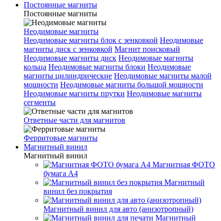
Постоянные магниты
Постоянные магниты
Неодимовые магниты
Неодимовые магниты блок с зенковкой
Неодимовые
магниты диск с зенковкой
Магнит поисковый
Неодимовые магниты диск
Неодимовые магниты
кольца
Неодимовые магниты блоки
Неодимовые
магниты цилиндрические
Неодимовые магниты малой
мощности
Неодимовые магниты большой мощности
Неодимовые магниты прутки
Неодимовые магниты
сегменты
Ответные части для магнитов
Ферритовые магниты
Магнитный винил
Магнитный винил
Магнитная ФОТО
бумага А4
Магнитный
винил без покрытия
Магнитный винил для авто (анизотропный)
Магнитный