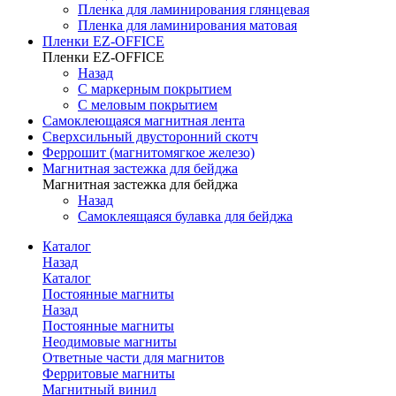
Пленка для ламинирования глянцевая
Пленка для ламинирования матовая
Пленки EZ-OFFICE
Пленки EZ-OFFICE
Назад
С маркерным покрытием
С меловым покрытием
Самоклеющаяся магнитная лента
Сверхсильный двусторонний скотч
Феррошит (магнитомягкое железо)
Магнитная застежка для бейджа
Магнитная застежка для бейджа
Назад
Самоклеящаяся булавка для бейджа
Каталог
Назад
Каталог
Постоянные магниты
Назад
Постоянные магниты
Неодимовые магниты
Ответные части для магнитов
Ферритовые магниты
Магнитный винил