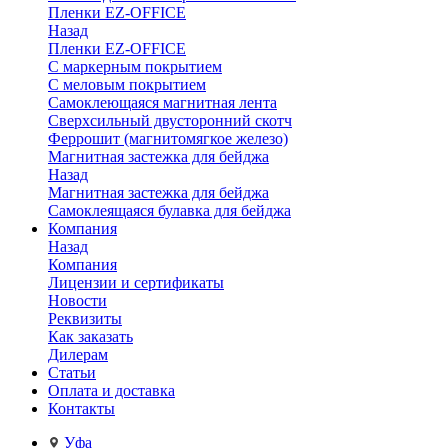
Пленки EZ-OFFICE
Назад
Пленки EZ-OFFICE
С маркерным покрытием
С меловым покрытием
Самоклеющаяся магнитная лента
Сверхсильный двусторонний скотч
Феррошит (магнитомягкое железо)
Магнитная застежка для бейджа
Назад
Магнитная застежка для бейджа
Самоклеящаяся булавка для бейджа
Компания
Назад
Компания
Лицензии и сертификаты
Новости
Реквизиты
Как заказать
Дилерам
Статьи
Оплата и доставка
Контакты
Уфа