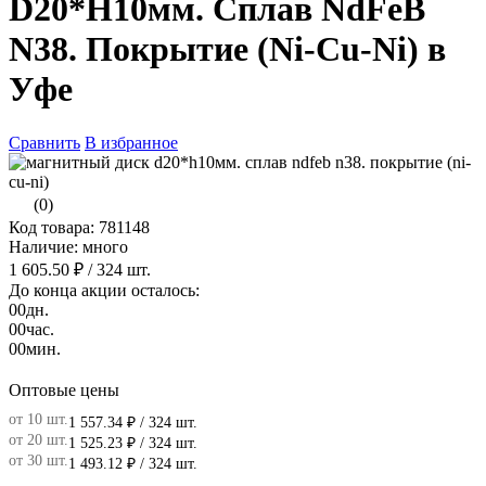
D20*H10мм. Сплав NdFeB
N38. Покрытие (Ni-Cu-Ni) в
Уфе
Сравнить
В избранное
(0)
Код товара: 781148
Наличие: много
1 605.50 ₽
/ 324 шт.
До конца акции осталось:
00
дн.
00
час.
00
мин.
Оптовые цены
от 10 шт.
1 557.34 ₽
/ 324 шт.
от 20 шт.
1 525.23 ₽
/ 324 шт.
от 30 шт.
1 493.12 ₽
/ 324 шт.