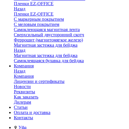
Пленки EZ-OFFICE
Назад
Пленки EZ-OFFICE
С маркерным покрытием
С меловым покрытием
Самоклеющаяся магнитная лента
Сверхсильный двусторонний скотч
Феррошит (магнитомягкое железо)
Магнитная застежка для бейджа
Назад
Магнитная застежка для бейджа
Самоклеящаяся булавка для бейджа
Компания
Назад
Компания
Лицензии и сертификаты
Новости
Реквизиты
Как заказать
Дилерам
Статьи
Оплата и доставка
Контакты
Уфа