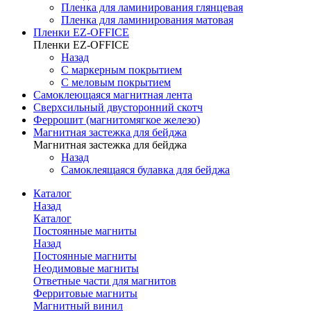
Пленка для ламинирования глянцевая
Пленка для ламинирования матовая
Пленки EZ-OFFICE
Пленки EZ-OFFICE
Назад
С маркерным покрытием
С меловым покрытием
Самоклеющаяся магнитная лента
Сверхсильный двусторонний скотч
Феррошит (магнитомягкое железо)
Магнитная застежка для бейджа
Магнитная застежка для бейджа
Назад
Самоклеящаяся булавка для бейджа
Каталог
Назад
Каталог
Постоянные магниты
Назад
Постоянные магниты
Неодимовые магниты
Ответные части для магнитов
Ферритовые магниты
Магнитный винил