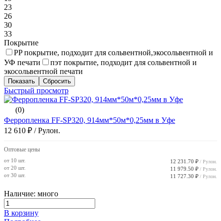
23
26
30
33
Покрытие
PP покрытие, подходит для сольвентной,экосольвентной и
УФ печати
пэт покрытие, подходит для сольвентной и
экосольвентной печати
Быстрый просмотр
(0)
Ферропленка FF-SP320, 914мм*50м*0,25мм в Уфе
12 610 ₽
/ Рулон.
Оптовые цены
от 10 шт.
12 231.70 ₽
/ Рулон.
от 20 шт.
11 979.50 ₽
/ Рулон.
от 30 шт.
11 727.30 ₽
/ Рулон.
Наличие: много
В корзину