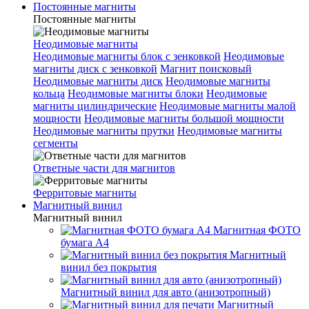
Постоянные магниты
Постоянные магниты
Неодимовые магниты
Неодимовые магниты блок с зенковкой
Неодимовые
магниты диск с зенковкой
Магнит поисковый
Неодимовые магниты диск
Неодимовые магниты
кольца
Неодимовые магниты блоки
Неодимовые
магниты цилиндрические
Неодимовые магниты малой
мощности
Неодимовые магниты большой мощности
Неодимовые магниты прутки
Неодимовые магниты
сегменты
Ответные части для магнитов
Ферритовые магниты
Магнитный винил
Магнитный винил
Магнитная ФОТО
бумага А4
Магнитный
винил без покрытия
Магнитный винил для авто (анизотропный)
Магнитный