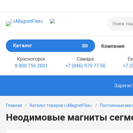
Каталог
Компания
Красногорск
Самара
Ек
8 800 755 2001
+7 (846) 979-77-50
+7 (
Зарегис
Главная
Каталог товаров | «MagnetFlex»
Постоянные маг
Неодимовые магниты сегм