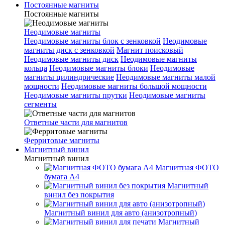
Постоянные магниты
Постоянные магниты
Неодимовые магниты
Неодимовые магниты блок с зенковкой
Неодимовые
магниты диск с зенковкой
Магнит поисковый
Неодимовые магниты диск
Неодимовые магниты
кольца
Неодимовые магниты блоки
Неодимовые
магниты цилиндрические
Неодимовые магниты малой
мощности
Неодимовые магниты большой мощности
Неодимовые магниты прутки
Неодимовые магниты
сегменты
Ответные части для магнитов
Ферритовые магниты
Магнитный винил
Магнитный винил
Магнитная ФОТО
бумага А4
Магнитный
винил без покрытия
Магнитный винил для авто (анизотропный)
Магнитный