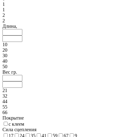
1
1
2
2
Длина,
10
20
30
40
50
Вес гр.
21
32
44
55
66
Покрытие
с клеем
Сила сцепления
17
24
35
41
59
67
9