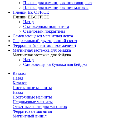
Пленка для ламинирования глянцевая
Пленка для ламинирования матовая
Пленки EZ-OFFICE
Пленки EZ-OFFICE
Назад
С маркерным покрытием
С меловым покрытием
Самоклеющаяся магнитная лента
Сверхсильный двусторонний скотч
Феррошит (магнитомягкое железо)
Магнитная застежка для бейджа
Магнитная застежка для бейджа
Назад
Самоклеящаяся булавка для бейджа
Каталог
Назад
Каталог
Постоянные магниты
Назад
Постоянные магниты
Неодимовые магниты
Ответные части для магнитов
Ферритовые магниты
Магнитный винил