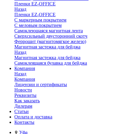
Пленки EZ-OFFICE
Назад
Пленки EZ-OFFICE
С маркерным покрытием
С меловым покрытием
Самоклеющаяся магнитная лента
Сверхсильный двусторонний скотч
Феррошит (магнитомягкое железо)
Магнитная застежка для бейджа
Назад
Магнитная застежка для бейджа
Самоклеящаяся булавка для бейджа
Компания
Назад
Компания
Лицензии и сертификаты
Новости
Реквизиты
Как заказать
Дилерам
Статьи
Оплата и доставка
Контакты
Уфа