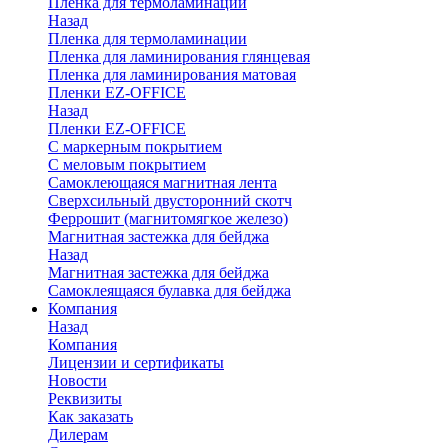
Пленка для термоламинации
Назад
Пленка для термоламинации
Пленка для ламинирования глянцевая
Пленка для ламинирования матовая
Пленки EZ-OFFICE
Назад
Пленки EZ-OFFICE
С маркерным покрытием
С меловым покрытием
Самоклеющаяся магнитная лента
Сверхсильный двусторонний скотч
Феррошит (магнитомягкое железо)
Магнитная застежка для бейджа
Назад
Магнитная застежка для бейджа
Самоклеящаяся булавка для бейджа
Компания
Назад
Компания
Лицензии и сертификаты
Новости
Реквизиты
Как заказать
Дилерам