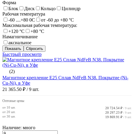
Форма
Блок
Диск
Кольцо
Цилиндр
Рабочая температура
-60 ....+80 0С
от -60 до +80 °С
Максимальная рабочая температура:
+120 °С
+80 °С
Намагничивание
аксиальное
Быстрый просмотр
(2)
Магнитное крепление E25 Сплав NdFeB N38. Покрытие (Ni-
Cu-Ni). в Уфе
21 365.50 ₽
/ 9 шт.
Оптовые цены
от 10 шт.
20 724.54 ₽
/ 9 шт.
от 20 шт.
20 297.23 ₽
/ 9 шт.
от 30 шт.
19 869.91 ₽
/ 9 шт.
Наличие: много