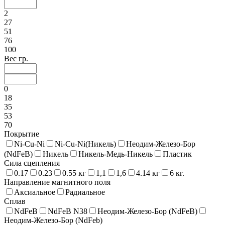
2
27
51
76
100
Вес гр.
0
18
35
53
70
Покрытие
Ni-Cu-Ni
Ni-Cu-Ni(Никель)
Неодим-Железо-Бор
(NdFeB)
Никель
Никель-Медь-Никель
Пластик
Сила сцепления
0.17
0.23
0.55 кг
1,1
1,6
4.14 кг
6 кг.
Направление магнитного поля
Аксиальное
Радиальное
Сплав
NdFeB
NdFeB N38
Неодим-Железо-Бор (NdFeB)
Неодим-Железо-Бор (NdFeb)