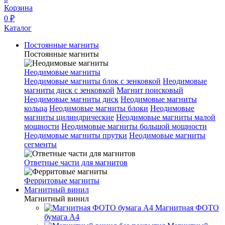
Корзина
0 ₽
Каталог
Постоянные магниты
Постоянные магниты
Неодимовые магниты
Неодимовые магниты блок с зенковкой
Неодимовые
магниты диск с зенковкой
Магнит поисковый
Неодимовые магниты диск
Неодимовые магниты
кольца
Неодимовые магниты блоки
Неодимовые
магниты цилиндрические
Неодимовые магниты малой
мощности
Неодимовые магниты большой мощности
Неодимовые магниты прутки
Неодимовые магниты
сегменты
Ответные части для магнитов
Ферритовые магниты
Магнитный винил
Магнитный винил
Магнитная ФОТО
бумага А4