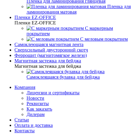
Пленка для ламинирования глянцевая
Пленка для
ламинирования матовая
Пленки EZ-OFFICE
Пленки EZ-OFFICE
С маркерным
покрытием
С меловым покрытием
Самоклеющаяся магнитная лента
Сверхсильный двусторонний скотч
Феррошит (магнитомягкое железо)
Магнитная застежка для бейджа
Магнитная застежка для бейджа
Самоклеящаяся булавка для бейджа
Компания
Лицензии и сертификаты
Новости
Реквизиты
Как заказать
Дилерам
Статьи
Оплата и доставка
Контакты