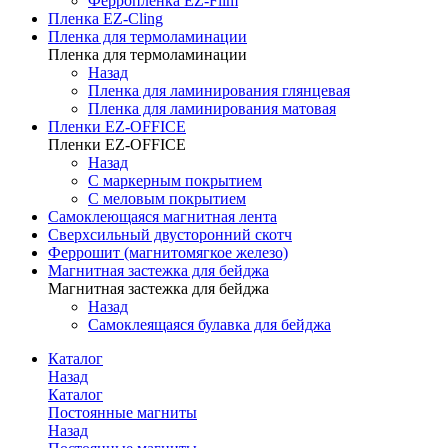
Ферропленка EZ-Film
Пленка EZ-Cling
Пленка для термоламинации
Пленка для термоламинации
Назад
Пленка для ламинирования глянцевая
Пленка для ламинирования матовая
Пленки EZ-OFFICE
Пленки EZ-OFFICE
Назад
С маркерным покрытием
С меловым покрытием
Самоклеющаяся магнитная лента
Сверхсильный двусторонний скотч
Феррошит (магнитомягкое железо)
Магнитная застежка для бейджа
Магнитная застежка для бейджа
Назад
Самоклеящаяся булавка для бейджа
Каталог
Назад
Каталог
Постоянные магниты
Назад