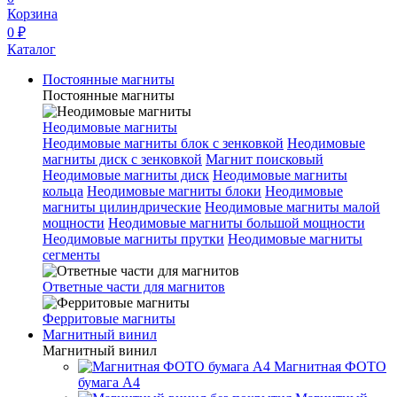
Корзина
0 ₽
Каталог
Постоянные магниты
Постоянные магниты
Неодимовые магниты
Неодимовые магниты блок с зенковкой
Неодимовые
магниты диск с зенковкой
Магнит поисковый
Неодимовые магниты диск
Неодимовые магниты
кольца
Неодимовые магниты блоки
Неодимовые
магниты цилиндрические
Неодимовые магниты малой
мощности
Неодимовые магниты большой мощности
Неодимовые магниты прутки
Неодимовые магниты
сегменты
Ответные части для магнитов
Ферритовые магниты
Магнитный винил
Магнитный винил
Магнитная ФОТО
бумага А4