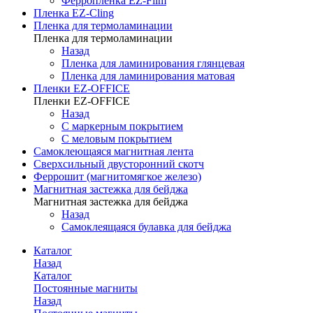
Ферропленка EZ-Film
Пленка EZ-Cling
Пленка для термоламинации
Пленка для термоламинации
Назад
Пленка для ламинирования глянцевая
Пленка для ламинирования матовая
Пленки EZ-OFFICE
Пленки EZ-OFFICE
Назад
С маркерным покрытием
С меловым покрытием
Самоклеющаяся магнитная лента
Сверхсильный двусторонний скотч
Феррошит (магнитомягкое железо)
Магнитная застежка для бейджа
Магнитная застежка для бейджа
Назад
Самоклеящаяся булавка для бейджа
Каталог
Назад
Каталог
Постоянные магниты
Назад