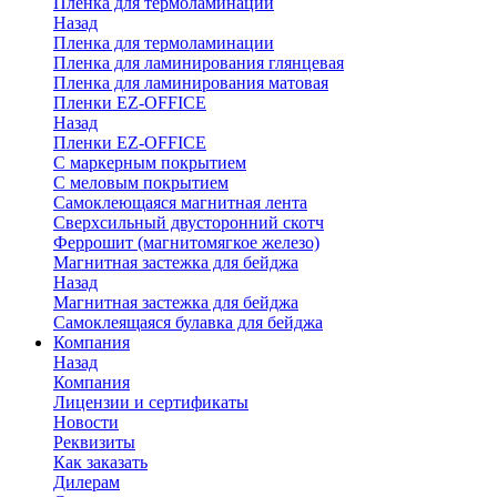
Пленка для термоламинации
Назад
Пленка для термоламинации
Пленка для ламинирования глянцевая
Пленка для ламинирования матовая
Пленки EZ-OFFICE
Назад
Пленки EZ-OFFICE
С маркерным покрытием
С меловым покрытием
Самоклеющаяся магнитная лента
Сверхсильный двусторонний скотч
Феррошит (магнитомягкое железо)
Магнитная застежка для бейджа
Назад
Магнитная застежка для бейджа
Самоклеящаяся булавка для бейджа
Компания
Назад
Компания
Лицензии и сертификаты
Новости
Реквизиты
Как заказать
Дилерам