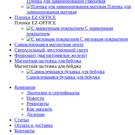
Пленка для ламинирования глянцевая
Пленка для
ламинирования матовая
Пленки EZ-OFFICE
Пленки EZ-OFFICE
С маркерным
покрытием
С меловым покрытием
Самоклеющаяся магнитная лента
Сверхсильный двусторонний скотч
Феррошит (магнитомягкое железо)
Магнитная застежка для бейджа
Магнитная застежка для бейджа
Самоклеящаяся булавка для бейджа
Компания
Лицензии и сертификаты
Новости
Реквизиты
Как заказать
Дилерам
Статьи
Оплата и доставка
Контакты