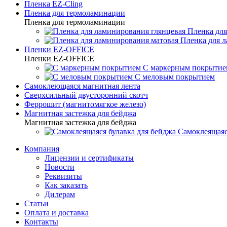
Пленка EZ-Cling
Пленка для термоламинации
Пленка для термоламинации
Пленка для
Пленка для 
Пленки EZ-OFFICE
Пленки EZ-OFFICE
С маркерным покрытие
С меловым покрытием
Самоклеющаяся магнитная лента
Сверхсильный двусторонний скотч
Феррошит (магнитомягкое железо)
Магнитная застежка для бейджа
Магнитная застежка для бейджа
Самоклеящаяс
Компания
Лицензии и сертификаты
Новости
Реквизиты
Как заказать
Дилерам
Статьи
Оплата и доставка
Контакты