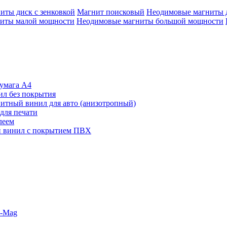
иты диск с зенковкой
Магнит поисковый
Неодимовые магниты 
иты малой мощности
Неодимовые магниты большой мощности
умага А4
л без покрытия
итный винил для авто (анизотропный)
для печати
леем
 винил с покрытием ПВХ
o-Mag